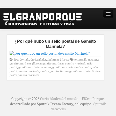
¿Por qué hubo un sello postal de Gansito
Marinela?
50's
,
Comida
,
Curiosidades
,
Industria
,
Marcas
estampilla sepomex
gansito marinela
,
filatelia gansito marinela
,
gansito marinela sello
postal
,
gansito marinela sepomex
,
gansito marinela timbre postal
,
sello
postal gansito marinela
,
timbre gansito
,
timbre gansito marinela
,
timbre
postal gansito marinela
Copyright © 2026
Curiosidades del mundo – ElGranPorque
,
desarrollado por Sputnik Dream Factory, del equipo
Sputnik
Networks