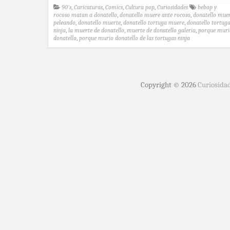
90's
,
Caricaturas
,
Comics
,
Cultura pop
,
Curiosidades
bebop y
rocoso matan a donatello
,
donatello muere ante rocoso
,
donatello mue
peleando
,
donatello muerte
,
donatello tortuga muere
,
donatello tortug
ninja
,
la muerte de donatello
,
muerte de donatello galeria
,
porque muri
donatello
,
porque murio donatello de las tortugas ninja
Copyright © 2026
Curiosida