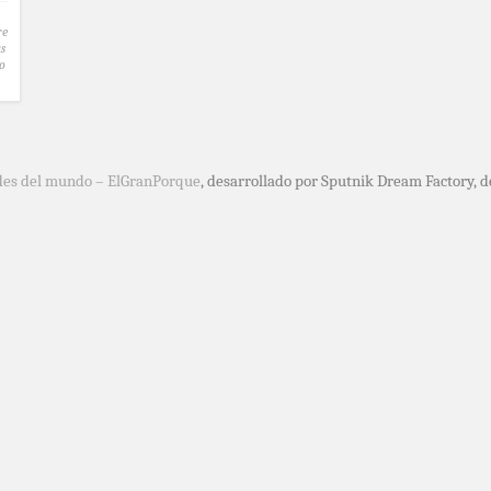
re
as
o
des del mundo – ElGranPorque
, desarrollado por Sputnik Dream Factory, 