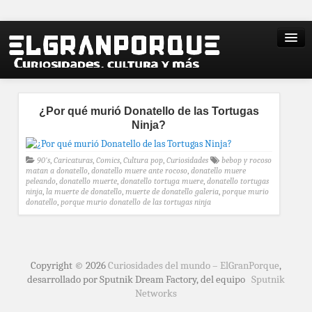
¿Por qué murió Donatello de las Tortugas
Ninja?
90's
,
Caricaturas
,
Comics
,
Cultura pop
,
Curiosidades
bebop y rocoso
matan a donatello
,
donatello muere ante rocoso
,
donatello muere
peleando
,
donatello muerte
,
donatello tortuga muere
,
donatello tortugas
ninja
,
la muerte de donatello
,
muerte de donatello galeria
,
porque murio
donatello
,
porque murio donatello de las tortugas ninja
Copyright © 2026
Curiosidades del mundo – ElGranPorque
,
desarrollado por Sputnik Dream Factory, del equipo
Sputnik
Networks