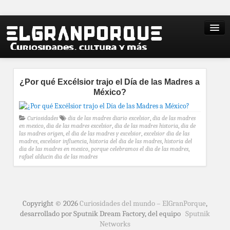
¿Por qué Excélsior trajo el Día de las Madres a
México?
Curiosidades
dia de las madres diario excelsior
,
dia de las madres
en mexico
,
dia de las madres excelsior
,
dia de las madres historia
,
dia de
las madres origen
,
el dia de las madres y excelsior
,
excelsior dia de las
madres
,
excelsior influencia
,
historia del dia de las madres
,
historia del
dia de las madres en mexico
,
porque celebramos el dia de las madres
,
rafael alducin dia de las madres
Copyright © 2026
Curiosidades del mundo – ElGranPorque
,
desarrollado por Sputnik Dream Factory, del equipo
Sputnik
Networks