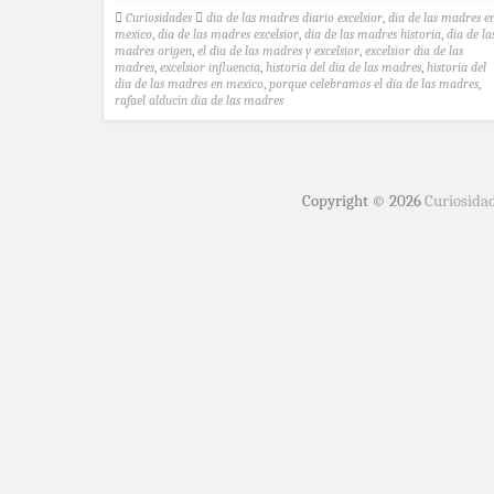
Curiosidades
dia de las madres diario excelsior
,
dia de las madres e
mexico
,
dia de las madres excelsior
,
dia de las madres historia
,
dia de la
madres origen
,
el dia de las madres y excelsior
,
excelsior dia de las
madres
,
excelsior influencia
,
historia del dia de las madres
,
historia del
dia de las madres en mexico
,
porque celebramos el dia de las madres
,
rafael alducin dia de las madres
Copyright © 2026
Curiosida