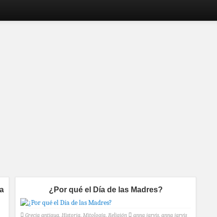
 a
¿Por qué el Día de las Madres?
Grecia antigua
,
Historia
,
Mitología
,
Religión
anna jarvis
,
anna jarvis