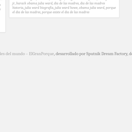
jr
,
barack obama julia ward
,
dia de las madres
,
dia de las madres
n
historia
,
julia ward biografia
,
julia ward howe
,
obama julia ward
,
porque
s
el dia de las madres
,
porque existe el dia de las madres
des del mundo – ElGranPorque
, desarrollado por Sputnik Dream Factory, 