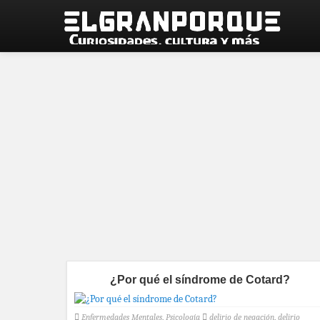
¿Por qué el síndrome de Cotard?
Enfermedades Mentales
,
Psicología
delirio de negación
,
delirio