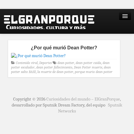
¿Por qué murió Dean Potter?
Contenido viral
,
Deportes
dean potter
,
dean potter caida
,
dean
potter escalador
,
dean potter fallecimiento
,
Dean Potter muerte
,
dean
potter salto BASE
,
la muerte de dean potter
,
porque murio dean potter
Copyright © 2026
Curiosidades del mundo – ElGranPorque
,
desarrollado por Sputnik Dream Factory, del equipo
Sputnik
Networks