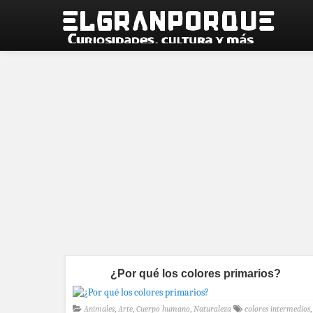
¿Por qué los colores primarios?
Animales
,
Arte
,
Cuerpo humano
,
Naturaleza
colores intermedios
,