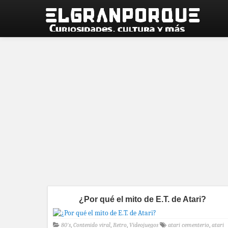
¿Por qué el mito de E.T. de Atari?
80's
,
Contenido viral
,
Retro
,
Videojuegos
atari cementerio
,
atari