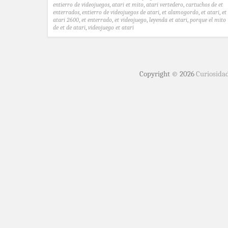
entierro de videojuegos
,
atari et mito
,
atari vertedero
,
cartuchos de et
enterrados
,
entierro de videojuegos de atari
,
et alamogordo
,
et atari
,
et
atari 2600
,
et enterrado
,
et videojuego
,
leyenda et atari
,
porque el mito
de et de atari
,
videojuego et atari
Copyright © 2026
Curiosida