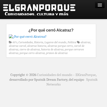
¿Por qué cerró Alcatraz?
60's
,
Curiosidades
,
Historia
,
Lugares del mundo
,
Política
alcatraz
,
alcatraz carcel
,
alcatraz historia
,
alcatraz porque cerro
,
carcel de
alcatraz
,
cierre de alcatraz
,
historia de alcatraz
,
porque cerraron
alcatraz
,
porque cerro alcatraz
,
prision de alcatraz
Copyright © 2026
Curiosidades del mundo – ElGranPorque
,
desarrollado por Sputnik Dream Factory, del equipo
Sputnik
Networks