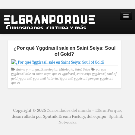
¿Por qué Yggdrasil sale en Saint Seiya: Soul
of Gold?
Anime y manga
,
Etimologías
,
Mitología
,
Saint Seiya
porque
yggdrasil sale en saint seiya
,
que es yggdrasil
,
saint seiya yggdrasil
,
soul of
gold yggdrasil
,
ygdrassil historia
,
Yggdrasil
,
yggdrasil porque
,
yggdrasil
que es
Copyright © 2026
Curiosidades del mundo – ElGranPorque
,
desarrollado por Sputnik Dream Factory, del equipo
Sputnik
Networks