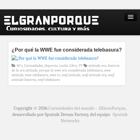
¿Por qué la WWE fue considerada telebasura?
90's
,
Curiosidades
,
Deportes
,
Lucha Libre
,
TV
attitude era
,
historia
de la era attitude
,
porque la wwe era considerada telebasura
,
wwe
attitude
,
wwe telebasura
,
wwe tv
,
wwf attitude
,
wwf attitude era
,
wwf
attitude historia
,
wwf telebasura
Copyright © 2026
Curiosidades del mundo – ElGranPorque
,
desarrollado por Sputnik Dream Factory, del equipo
Sputnik
Networks