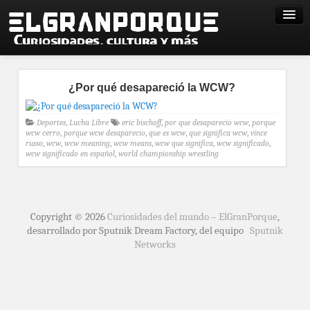
¿Por qué desapareció la WCW?
Deportes
,
Lucha Libre
eric bischoff
,
por que desaparecio wcw
,
porque
wcw cerro
,
porque wcw desaparecio
,
que es wcw
,
que significa wcw
,
vince
russo
,
wcw
,
wcw meaning
,
wcw means
,
wcw que significa
,
wcw significado
,
wcw significado en español
,
world championship wrestling
Copyright © 2026
Curiosidades del mundo – ElGranPorque
,
desarrollado por Sputnik Dream Factory, del equipo
Sputnik
Networks