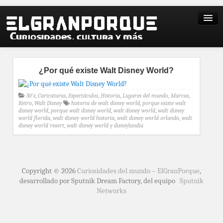
¿Por qué existe Walt Disney World?
50's
,
Caricaturas
,
Espectáculos
,
Historia
,
Lugares del mundo
,
Marcas
,
Retro
,
Walt Disney
historia de walt disney world
,
porque existe walt
disney world
,
porque walt disney world
,
walt disney world
,
walt disney
world florida
,
walt disney world historia
,
walt disney world orlando
,
walt
disney world resort
,
walt disney world y disneylandia
Copyright © 2026
Curiosidades del mundo – ElGranPorque
,
desarrollado por Sputnik Dream Factory, del equipo
Sputnik
Networks