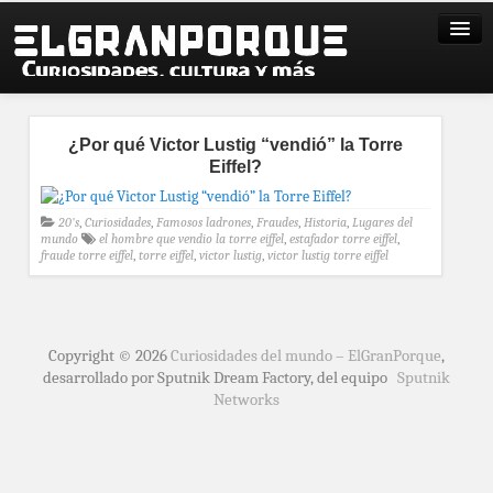
¿Por qué Victor Lustig “vendió” la Torre
Eiffel?
20's
,
Curiosidades
,
Famosos ladrones
,
Fraudes
,
Historia
,
Lugares del
mundo
el hombre que vendio la torre eiffel
,
estafador torre eiffel
,
fraude torre eiffel
,
torre eiffel
,
victor lustig
,
victor lustig torre eiffel
Copyright © 2026
Curiosidades del mundo – ElGranPorque
,
desarrollado por Sputnik Dream Factory, del equipo
Sputnik
Networks