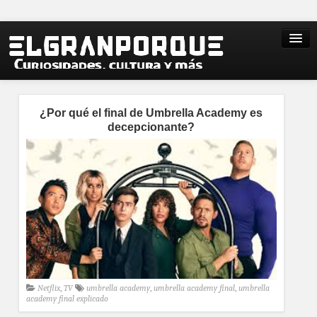
¿Por qué el final de Umbrella Academy es
decepcionante?
Netflix
,
TV
umbrella academy
,
umbrella academy final
,
umbrella
academy final explicado