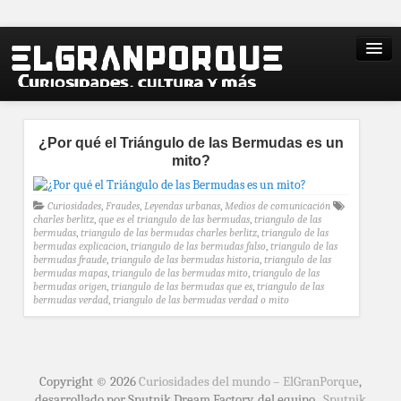
¿Por qué el Triángulo de las Bermudas es un
mito?
Curiosidades
,
Fraudes
,
Leyendas urbanas
,
Medios de comunicación
charles berlitz
,
que es el triangulo de las bermudas
,
triangulo de las
bermudas
,
triangulo de las bermudas charles berlitz
,
triangulo de las
bermudas explicacion
,
triangulo de las bermudas falso
,
triangulo de las
bermudas fraude
,
triangulo de las bermudas historia
,
triangulo de las
bermudas mapas
,
triangulo de las bermudas mito
,
triangulo de las
bermudas origen
,
triangulo de las bermudas que es
,
triangulo de las
bermudas verdad
,
triangulo de las bermudas verdad o mito
Copyright © 2026
Curiosidades del mundo – ElGranPorque
,
desarrollado por Sputnik Dream Factory, del equipo
Sputnik