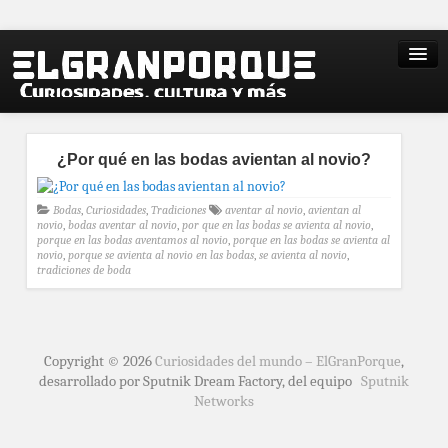
¿Por qué en las bodas avientan al novio?
Bodas
,
Curiosidades
,
Tradiciones
aventar al novio
,
avientan al
novio
,
bodas aventar al novio
,
por que en las bodas se avienta al novio
,
porque en las bodas aventamos al novio
,
porque en las bodas se avienta al
novio
,
porque se avienta al novio en las bodas
,
se avienta al novio
,
tradiciones de boda
Copyright © 2026
Curiosidades del mundo – ElGranPorque
,
desarrollado por Sputnik Dream Factory, del equipo
Sputnik
Networks