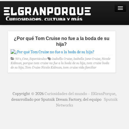
¿Por qué Tom Cruise no fue a la boda de su
hija?
90's
,
Cine
,
Espectáculos
Isabella Cruise
,
Isabella Jane Cruise
,
Nicole
Kidman
,
porque tom cruise no fue a la boda de su hija
,
tom cruise boda
de su hija
,
Tom Cruise Nicole Kidman
,
tom cruise vida familiar
Copyright © 2026
Curiosidades del mundo – ElGranPorque
,
desarrollado por Sputnik Dream Factory, del equipo
Sputnik
Networks