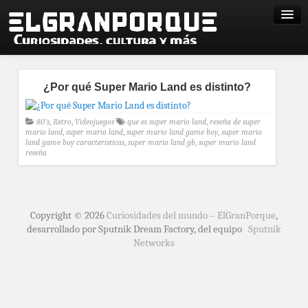
¿Por qué Super Mario Land es distinto?
80's
,
Retro
,
Videojuegos
que es super mario land
,
reseña de super
mario land
,
super mario land
,
super mario land game boy
,
super mario
land game boy caracteristicas
,
super mario land gb
,
super mario land
reseña
Copyright © 2026
Curiosidades del mundo – ElGranPorque
,
desarrollado por Sputnik Dream Factory, del equipo
Sputnik
Networks