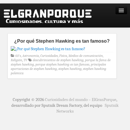
¿Por qué Stephen Hawking es tan famoso?
60's
,
Astronomía
,
Curiosidades
,
Física
,
Medios de comunicación
,
Religión
,
TV
descubrimientos de stephen hawking
,
porque la fama de
stephen hawking
,
porque stephen hawking es tan famoso
,
principales
aportaciones de stephen hawking
,
stephen hawking
,
stephen hawking
polemica
Copyright © 2026
Curiosidades del mundo – ElGranPorque
,
desarrollado por Sputnik Dream Factory, del equipo
Sputnik
Networks