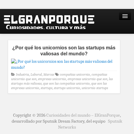
¿Por qué los unicornios son las startups más
valiosas del mundo?
Industria
,
Laboral
,
Marcas
compañias unicornio
,
compañias
unicornio que son
,
empresas unicornio
,
empresas unicornio que son
,
las
startups más valiosas
,
que son las compañias unicornio
,
que son las
empresas unicornio
,
startups
,
startups unicornio
,
unicornio startups
Copyright © 2026
Curiosidades del mundo – ElGranPorque
,
desarrollado por Sputnik Dream Factory, del equipo
Sputnik
Networks