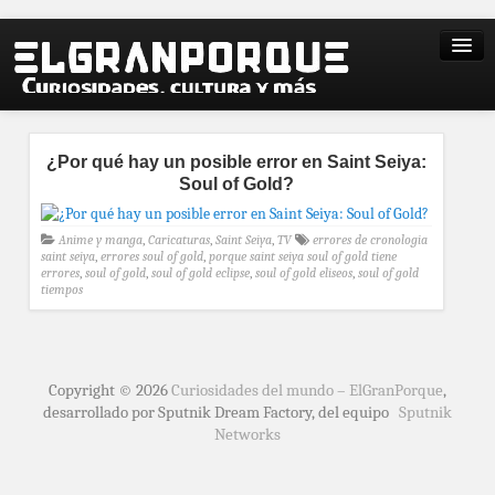
¿Por qué hay un posible error en Saint Seiya:
Soul of Gold?
Anime y manga
,
Caricaturas
,
Saint Seiya
,
TV
errores de cronologia
saint seiya
,
errores soul of gold
,
porque saint seiya soul of gold tiene
errores
,
soul of gold
,
soul of gold eclipse
,
soul of gold eliseos
,
soul of gold
tiempos
Copyright © 2026
Curiosidades del mundo – ElGranPorque
,
desarrollado por Sputnik Dream Factory, del equipo
Sputnik
Networks