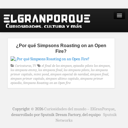
¿Por qué Simpsons Roasting on an Open
Fire?
Caricaturas
,
TV
el final de los simpson
,
episodio piloto los simpson
,
los simpsons emmy
,
los simpsons final
,
los simpsons piloto
,
los simpsons
primer capitulo
,
mimi pond
,
simpson especial de navidad
,
simpson final
,
simpson primer capitulo
,
simpson ultimo capitulo
,
simpsons primer
episodio
,
Simpsons Roasting on an Open fire
Copyright © 2026
Curiosidades del mundo – ElGranPorque
,
desarrollado por Sputnik Dream Factory, del equipo
Sputnik
Networks