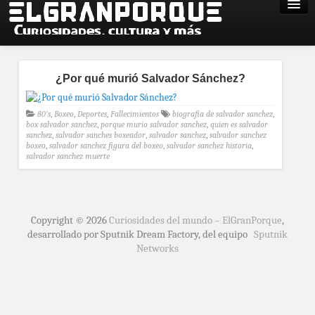
¿Por qué murió Salvador Sánchez?
80's
,
Boxeo
,
Deportes
,
Fallecimientos
biografia de salvador sanchez
,
box salvador sanchez
,
porque murio salvador sanchez
,
quien es salvador
sanchez
,
salvador sanches boxeador
,
salvador sanchez
,
salvador sanchez
boxeo
,
salvador sanchez figura del boxeo
,
salvador sanchez historia
,
salvador sanchez muerte
Copyright © 2026
Curiosidades del mundo – ElGranPorque
,
desarrollado por Sputnik Dream Factory, del equipo
Sputnik
Networks