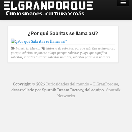
¿Por qué Sabritas se llama así?
Industria
,
Marcas
historia de sabritas
,
porque sabritas se llama asi
,
porque sabritas se parece a lays
,
porque sabritas y lays
,
que significa
sabritas
,
sabritas historia
,
sabritas nombre
,
sabritas porque el nombre
Copyright © 2026
Curiosidades del mundo – ElGranPorque
,
desarrollado por Sputnik Dream Factory, del equipo
Sputnik
Networks