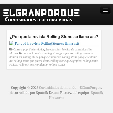
¿Por qué la revista Rolling Stone se llama así?
Cultura pop
,
Curiosidades
,
Espectáculos
,
Medios de comunicación
,
Música
porque la revista rolling stone
,
porque los rolling stones se
llaman asi
,
rolling stone porque el nombre
,
rolling stone porque se llama
asi
,
rolling stone que quiere decir
,
rolling stone que significa
,
rolling stone
revista
,
rolling stone significado
,
rolling stones
Copyright © 2026
Curiosidades del mundo – ElGranPorque
,
desarrollado por Sputnik Dream Factory, del equipo
Sputnik
Networks