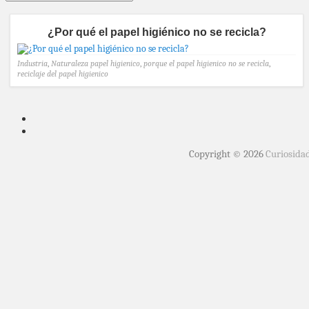
¿Por qué el papel higiénico no se recicla?
Industria
,
Naturaleza
papel higienico
,
porque el papel higienico no se recicla
,
reciclaje del papel higienico
Copyright © 2026
Curiosida