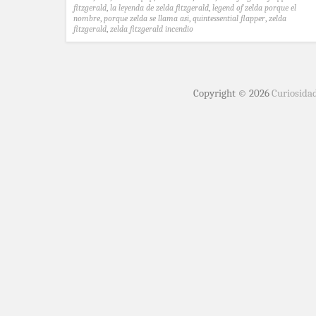
fitzgerald
,
la leyenda de zelda fitzgerald
,
legend of zelda porque el
nombre
,
porque zelda se llama asi
,
quintessential flapper
,
zelda
fitzgerald
,
zelda fitzgerald incendio
Copyright © 2026
Curiosida