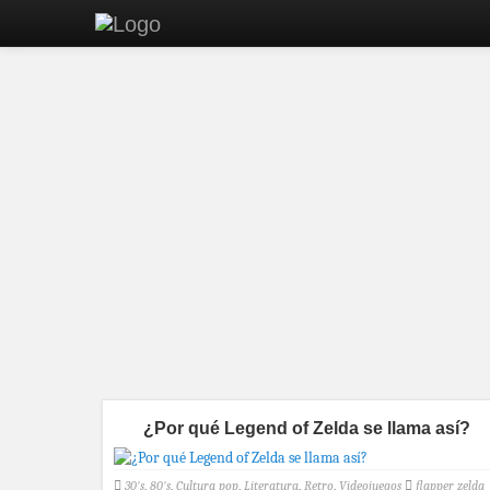
¿Por qué Legend of Zelda se llama así?
30's
,
80's
,
Cultura pop
,
Literatura
,
Retro
,
Videojuegos
flapper zelda