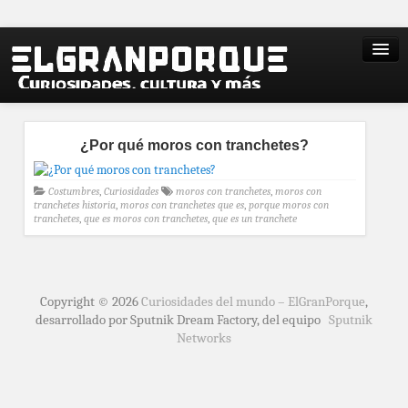
¿Por qué moros con tranchetes?
Costumbres
,
Curiosidades
moros con tranchetes
,
moros con
tranchetes historia
,
moros con tranchetes que es
,
porque moros con
tranchetes
,
que es moros con tranchetes
,
que es un tranchete
Copyright © 2026
Curiosidades del mundo – ElGranPorque
,
desarrollado por Sputnik Dream Factory, del equipo
Sputnik
Networks