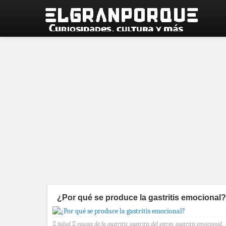
¿Por qué se produce la gastritis emocional?
Salud
causas de la gastritis
,
gastritis del estres
,
gastritis emocional
,