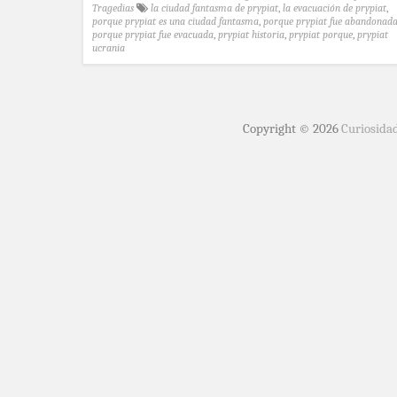
Tragedias
la ciudad fantasma de prypiat
,
la evacuación de prypiat
,
porque prypiat es una ciudad fantasma
,
porque prypiat fue abandonad
porque prypiat fue evacuada
,
prypiat historia
,
prypiat porque
,
prypiat
ucrania
Copyright © 2026
Curiosida