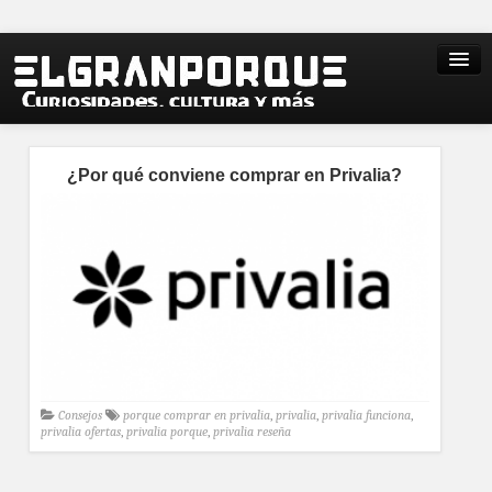
¿Por qué conviene comprar en Privalia?
Consejos
porque comprar en privalia
,
privalia
,
privalia funciona
,
privalia ofertas
,
privalia porque
,
privalia reseña