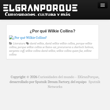
¿Por qué Wilkie Collins?
Literatura
david wilkie
,
david wilkie wilkie collins
,
porque wilkie
collins
,
porque wilkie collins se llamo asi
,
precursores a sherlock holmes
,
sargento cuff
,
wilkie collins david wilkie
,
wilkie collins quien fue
,
wilkiw
collins
Copyright © 2026
Curiosidades del mundo – ElGranPorque
,
desarrollado por Sputnik Dream Factory, del equipo
Sputnik
Networks