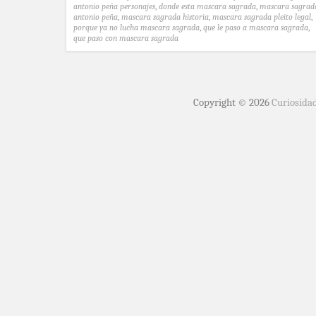
antonio peña personajes
,
donde esta mascara sagrada
,
mascara sagrad
antonio peña
,
mascara sagrada historia
,
mascara sagrada pleito legal
,
porque ya no lucha mascara sagrada
,
que le paso a mascara sagrada
,
que paso con mascara sagrada
Copyright © 2026
Curiosida