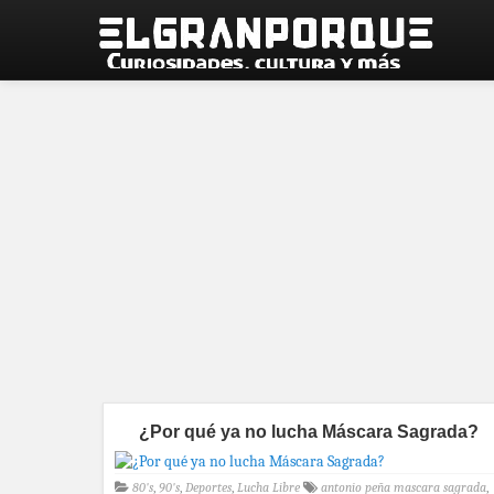
¿Por qué ya no lucha Máscara Sagrada?
80's
,
90's
,
Deportes
,
Lucha Libre
antonio peña mascara sagrada
,