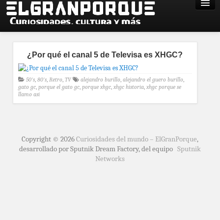
¿Por qué el canal 5 de Televisa es XHGC?
50's
,
80's
,
Retro
,
TV
alejandro burillo
,
alejandro el guero burillo
,
gato gc
,
porque el gato gc
,
porque xhgc
,
xhgc historia
,
xhgc porque se
llamo asi
Copyright © 2026
Curiosidades del mundo – ElGranPorque
,
desarrollado por Sputnik Dream Factory, del equipo
Sputnik
Networks