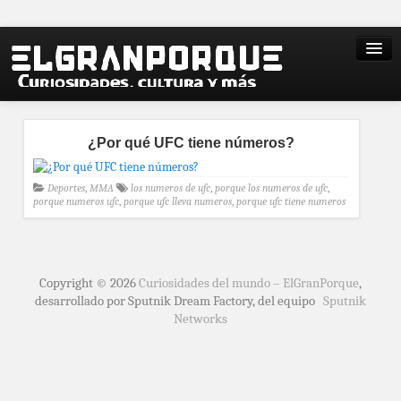
¿Por qué UFC tiene números?
Deportes
,
MMA
los numeros de ufc
,
porque los numeros de ufc
,
porque numeros ufc
,
porque ufc lleva numeros
,
porque ufc tiene numeros
Copyright © 2026
Curiosidades del mundo – ElGranPorque
,
desarrollado por Sputnik Dream Factory, del equipo
Sputnik
Networks