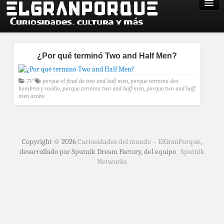
¿Por qué terminó Two and Half Men?
TV
porque el final de two and half men
,
porque termino dos
hombres y medio
,
porque termino two and half men
,
porque two and half
men acabo
Copyright © 2026
Curiosidades del mundo – ElGranPorque
,
desarrollado por Sputnik Dream Factory, del equipo
Sputnik
Networks