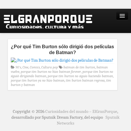
¿Por qué Tim Burton sólo dirigió dos películas
de Batman?
90's
,
Cine
,
Comics
,
Cultura pop
batman de tim burton
,
batman
vuelve
,
porque tim burton no hizo batman forever
,
porque tim burton no
siguió dirigiendo batman
,
porque tim burton no siguio haciendo batman
,
porque tim burton ya no hizo batman
,
tim burton batman regresa
,
tim
burton y batman
Copyright © 2026
Curiosidades del mundo – ElGranPorque
,
desarrollado por Sputnik Dream Factory, del equipo
Sputnik
Networks