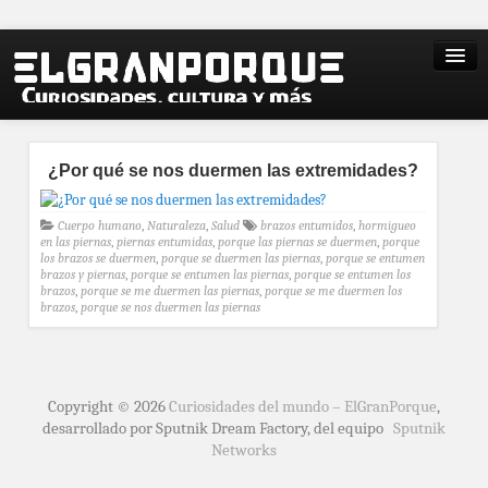
¿Por qué se nos duermen las extremidades?
Cuerpo humano
,
Naturaleza
,
Salud
brazos entumidos
,
hormigueo
en las piernas
,
piernas entumidas
,
porque las piernas se duermen
,
porque
los brazos se duermen
,
porque se duermen las piernas
,
porque se entumen
brazos y piernas
,
porque se entumen las piernas
,
porque se entumen los
brazos
,
porque se me duermen las piernas
,
porque se me duermen los
brazos
,
porque se nos duermen las piernas
Copyright © 2026
Curiosidades del mundo – ElGranPorque
,
desarrollado por Sputnik Dream Factory, del equipo
Sputnik
Networks