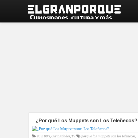
¿Por qué Los Muppets son Los Teleñecos?
70's
,
80's
,
Curiosidades
,
TV
porque los muppets son los teleñecos
,