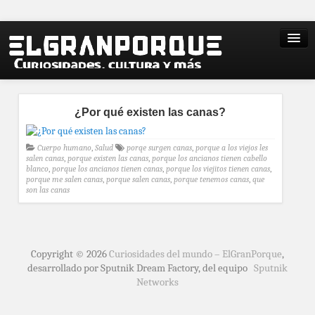
¿Por qué existen las canas?
Cuerpo humano
,
Salud
porqe surgen canas
,
porque a los viejos les
salen canas
,
porque existen las canas
,
porque los ancianos tienen cabello
blanco
,
porque los ancianos tienen canas
,
porque los viejitos tienen canas
,
porque me salen canas
,
porque salen canas
,
porque tenemos canas
,
que
son las canas
Copyright © 2026
Curiosidades del mundo – ElGranPorque
,
desarrollado por Sputnik Dream Factory, del equipo
Sputnik
Networks