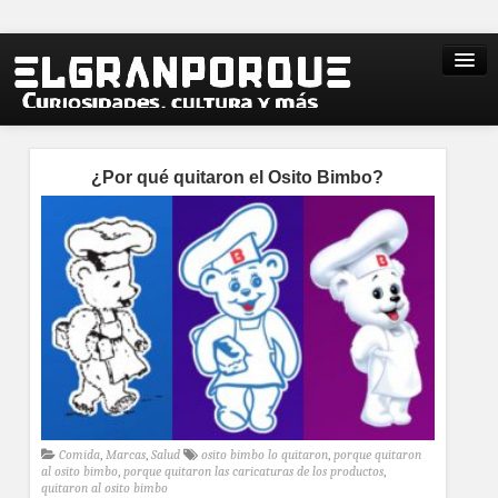
¿Por qué quitaron el Osito Bimbo?
Comida
,
Marcas
,
Salud
osito bimbo lo quitaron
,
porque quitaron
al osito bimbo
,
porque quitaron las caricaturas de los productos
,
quitaron al osito bimbo