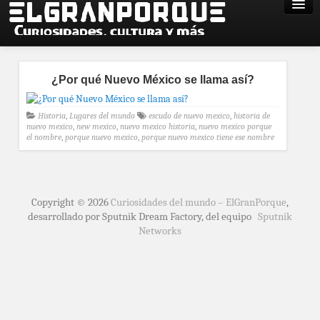
¿Por qué Nuevo México se llama así?
Historia
,
Lugares del mundo
escudo de nuevo mexico
,
historia de
nuevo mexico
,
new mexico
,
nuevo mexico historia
,
nuevo mexico porque
el nombre
,
porque nuevo mexico
,
porque nuevo mexico tiene ese nombre
Copyright © 2026
Curiosidades del mundo – ElGranPorque
,
desarrollado por Sputnik Dream Factory, del equipo
Sputnik
Networks