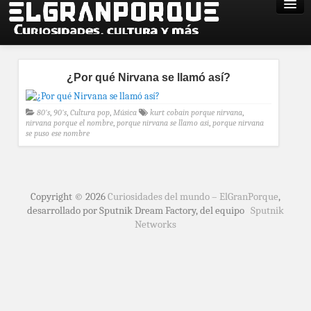
¿Por qué Nirvana se llamó así?
80's
,
90's
,
Cultura pop
,
Música
kurt cobain porque nirvana
,
nirvana porque el nombre
,
porque nirvana se llamo asi
,
porque nirvana
se puso ese nombre
Copyright © 2026
Curiosidades del mundo – ElGranPorque
,
desarrollado por Sputnik Dream Factory, del equipo
Sputnik
Networks