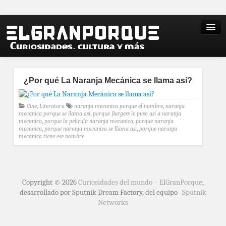
¿Por qué La Naranja Mecánica se llama así?
Cine
,
Literatura
naranja mecanica porque el nombre
,
naranja
mecanica porque se llama asi
,
porque Burgess le puso asi a naranja
mecanica
,
porque la pelicula naranja mecanica
,
porque naranja
mecanica
,
porque naranja mecanica se llama asi
,
porque naranja
mecanica tiene ese nombre
Copyright © 2026
Curiosidades del mundo – ElGranPorque
,
desarrollado por Sputnik Dream Factory, del equipo
Sputnik
Networks