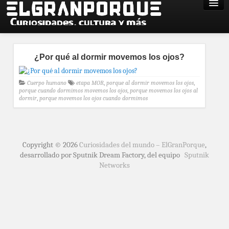
¿Por qué al dormir movemos los ojos?
Cuerpo humano
etapa MOR
,
porque al dormir movemos los ojos
,
porque cuando dormimos movemos los ojos
,
porque movemos los ojos al
dormir
,
porque movemos los ojos cuando dormimos
Copyright © 2026
Curiosidades del mundo – ElGranPorque
,
desarrollado por Sputnik Dream Factory, del equipo
Sputnik
Networks