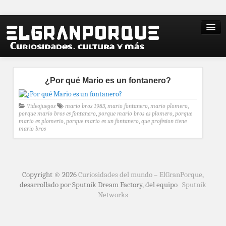
¿Por qué Mario es un fontanero?
Videojuegos
mario bros 1983
,
mario fontanero
,
mario plomero
,
porque mario bros es fontanero
,
porque mario bros es plomero
,
porque
mario es plomerio
,
porque mario es un fontanero
,
que profesion tiene
mario bros
Copyright © 2026
Curiosidades del mundo – ElGranPorque
,
desarrollado por Sputnik Dream Factory, del equipo
Sputnik
Networks