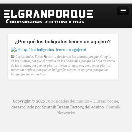
¿Por qué los bolígrafos tienen un agujero?
Curiosidades
,
Física
como funcionan las plumas
,
porque el hoyito
de las plumas
,
porque el orificio de los boligrafos
,
porque la bola de acero
de las plumas
,
porque las plumas tienen un agujero
,
porque las plumas
tienen un orificio
,
porque los boligrafos tienen un agujero
,
porque los
boligrafos tienen un hoyo
Copyright © 2026
Curiosidades del mundo – ElGranPorque
,
desarrollado por Sputnik Dream Factory, del equipo
Sputnik
Networks