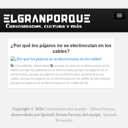
¿Por qué los pájaros no se electrocutan en los
cables?
Curiosidades
,
Naturaleza
porque las aves no se electrocutan en los
cables
,
porque las palomas no se electrocutan
,
porque los pajaros no se
electrocutan
,
porque los pajaros no se electrocutan al pararse en los
cables
,
porque los pajaros no se electrocutan en los cables de alta tension
,
porque los pajaros no se electrocutan en los cables de luz
Copyright © 2026
Curiosidades del mundo – ElGranPorque
,
desarrollado por Sputnik Dream Factory, del equipo
Sputnik
Networks